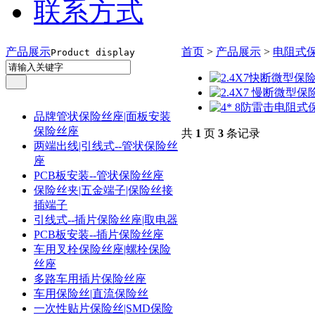
联系方式
产品展示
首页
>
产品展示
>
电阻式保
Product display
品牌管状保险丝座|面板安装
保险丝座
共
1
页
3
条记录
两端出线|引线式--管状保险丝
座
PCB板安装--管状保险丝座
保险丝夹|五金端子|保险丝接
插端子
引线式--插片保险丝座|取电器
PCB板安装--插片保险丝座
车用叉栓保险丝座|螺栓保险
丝座
多路车用插片保险丝座
车用保险丝|直流保险丝
一次性贴片保险丝|SMD保险